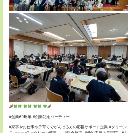
#創業60周年 #創業記念パーティー
#家事やお仕事や子育てでがんばる方の応援サポート企業 #クリーン
７ #clean7 #クリーン商事 #複合施設 #予約不要の美容院 #ミ