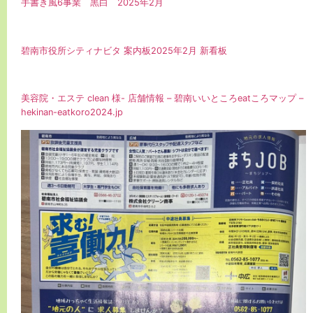
手書き風6事業 黒白 2025年2月
碧南市役所シティナビタ 案内板2025年2月 新看板
美容院・エステ clean 様- 店舗情報 – 碧南いいところeatころマップ –
hekinan-eatkoro2024.jp