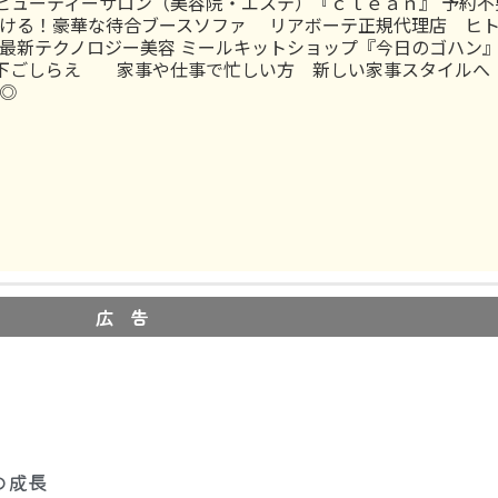
ビューティーサロン（美容院・エステ）『ｃｌｅａｎ』 予約不
ける！豪華な待合ブースソファ リアボーテ正規代理店 ヒ
最新テクノロジー美容 ミールキットショップ『今日のゴハン』
下ごしらえ 家事や仕事で忙しい方 新しい家事スタイルへ
◎
広 告
の成長