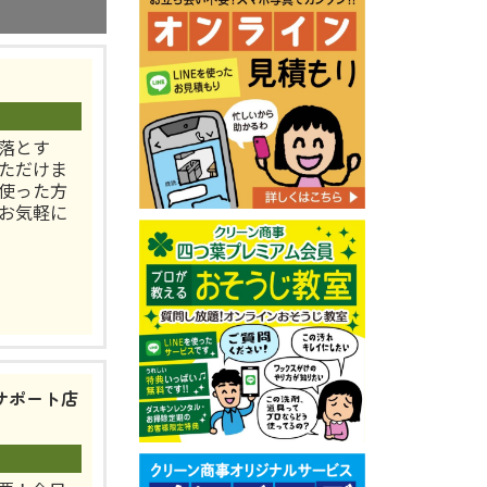
落とす
ただけま
使った方
。お気軽に
サポート店