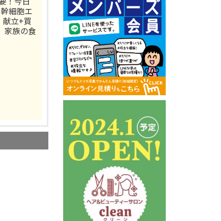
要！今日
ト幹細胞エ
 献立+買
 家族の食