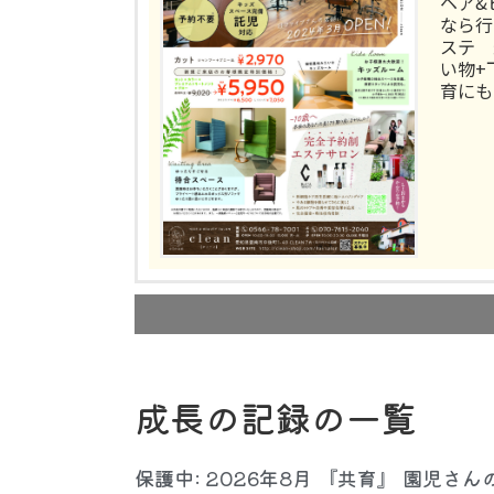
ヘア&
なら行
ステ 
い物+
育にも
成長の記録の一覧
保護中: 2026年8月 『共育』 園児さん