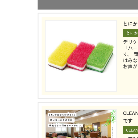
とにか
とにか
デリケ
「ハー
す。 
はみな
お声が
CLE
です
CLE