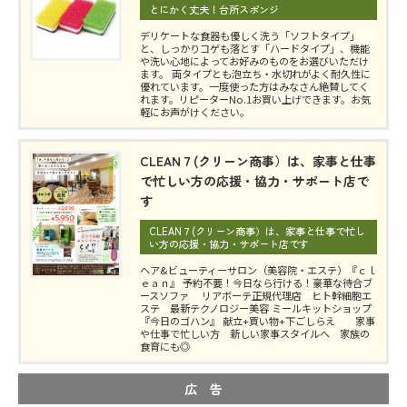
とにかく丈夫！台所スポンジ
デリケートな食器も優しく洗う「ソフトタイプ」
と、しっかりコゲも落とす「ハードタイプ」、機能
や洗い心地によってお好みのものをお選びいただけ
ます。 両タイプとも泡立ち・水切れがよく耐久性に
優れています。一度使った方はみなさん絶賛してく
れます。リピーターNo.1お買い上げできます。お気
軽にお声がけください。
CLEAN７(クリーン商事）は、家事と仕事
で忙しい方の応援・協力・サポート店で
す
CLEAN７(クリーン商事）は、家事と仕事で忙し
い方の応援・協力・サポート店です
ヘア&ビューティーサロン（美容院・エステ）『ｃｌ
ｅａｎ』 予約不要！今日なら行ける！豪華な待合ブ
ースソファ リアボーテ正規代理店 ヒト幹細胞エ
ステ 最新テクノロジー美容 ミールキットショップ
『今日のゴハン』 献立+買い物+下ごしらえ 家事
や仕事で忙しい方 新しい家事スタイルへ 家族の
食育にも◎
広 告