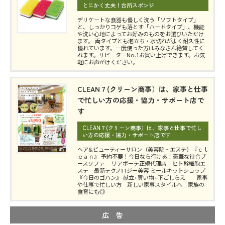
とにかく丈夫！台所スポンジ
デリケートな食器も優しく洗う「ソフトタイプ」
と、しっかりコゲも落とす「ハードタイプ」、機能
や洗い心地によってお好みのものをお選びいただけ
ます。 両タイプとも泡立ち・水切れがよく耐久性に
優れています。一度使った方はみなさん絶賛してく
れます。リピーターNo.1お買い上げできます。お気
軽にお声がけください。
CLEAN７(クリーン商事）は、家事と仕事
で忙しい方の応援・協力・サポート店で
す
CLEAN７(クリーン商事）は、家事と仕事で忙し
い方の応援・協力・サポート店です
ヘア&ビューティーサロン（美容院・エステ）『ｃｌ
ｅａｎ』 予約不要！今日なら行ける！豪華な待合ブ
ースソファ リアボーテ正規代理店 ヒト幹細胞エ
ステ 最新テクノロジー美容 ミールキットショップ
『今日のゴハン』 献立+買い物+下ごしらえ 家事
や仕事で忙しい方 新しい家事スタイルへ 家族の
食育にも◎
広 告