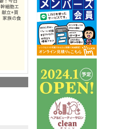
要！今日
ト幹細胞エ
 献立+買
 家族の食