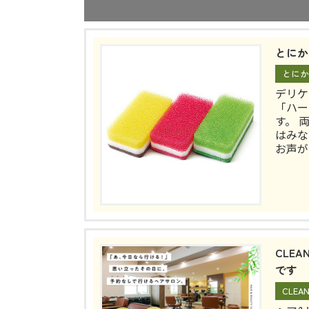
とにか
とにか
デリケ
「ハー
す。 
はみな
お声が
CLE
です
CLE