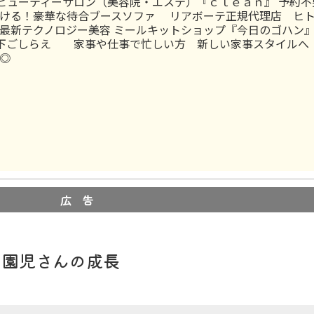
ビューティーサロン（美容院・エステ）『ｃｌｅａｎ』 予約不
ける！豪華な待合ブースソファ リアボーテ正規代理店 ヒ
最新テクノロジー美容 ミールキットショップ『今日のゴハン』
下ごしらえ 家事や仕事で忙しい方 新しい家事スタイルへ
◎
広 告
』 園児さんの成長