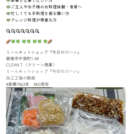
家事と仕事で忙しい方
ご主人やお子様のお料理体験・食育へ
忙しくても手料理を振る舞い方
アレンジ料理が得意な方
ミールキットショップ『今日のゴハン』
碧南市中後町1-49
CLEAN７（クリーン商事）
ミールキットショップ『今日のゴハン』
加工工場の動画
#創業1963年 #60周年