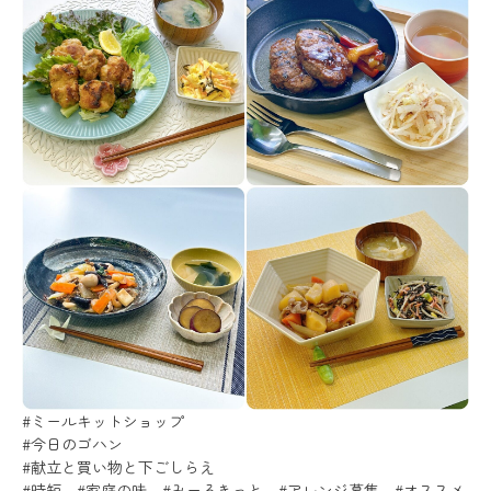
#ミールキットショップ
#今日のゴハン
#献立と買い物と下ごしらえ
#時短 #家庭の味 #みーるきっと #アレンジ募集 #オススメ