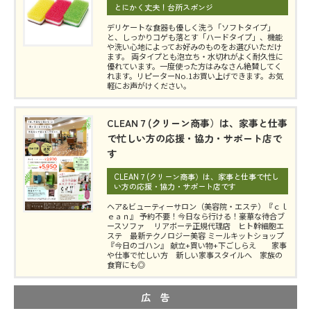
とにかく丈夫！台所スポンジ
デリケートな食器も優しく洗う「ソフトタイプ」
と、しっかりコゲも落とす「ハードタイプ」、機能
や洗い心地によってお好みのものをお選びいただけ
ます。 両タイプとも泡立ち・水切れがよく耐久性に
優れています。一度使った方はみなさん絶賛してく
れます。リピーターNo.1お買い上げできます。お気
軽にお声がけください。
CLEAN７(クリーン商事）は、家事と仕事
で忙しい方の応援・協力・サポート店で
す
CLEAN７(クリーン商事）は、家事と仕事で忙し
い方の応援・協力・サポート店です
ヘア&ビューティーサロン（美容院・エステ）『ｃｌ
ｅａｎ』 予約不要！今日なら行ける！豪華な待合ブ
ースソファ リアボーテ正規代理店 ヒト幹細胞エ
ステ 最新テクノロジー美容 ミールキットショップ
『今日のゴハン』 献立+買い物+下ごしらえ 家事
や仕事で忙しい方 新しい家事スタイルへ 家族の
食育にも◎
広 告