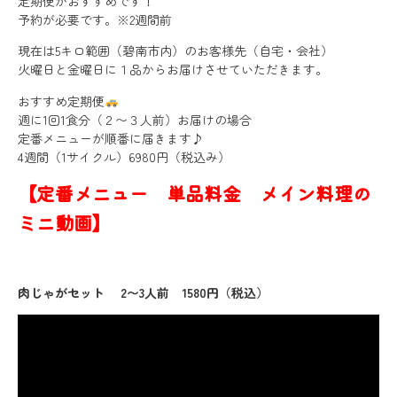
定期便がおすすめです！
予約が必要です。※2週間前
現在は5キロ範囲（碧南市内）のお客様先（自宅・会社）
火曜日と金曜日に１品からお届けさせていただきます。
おすすめ定期便
週に1回1食分（２〜３人前）お届けの場合
定番メニューが順番に届きます♪
4週間（1サイクル）6980円（税込み）
【定番メニュー 単品料金 メイン料理の
ミニ動画】
肉じゃがセット 2〜3人前 1580円（税込）