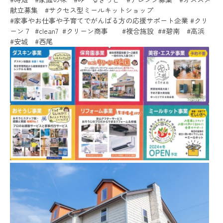
献立募集 #サクセス型ミールキットショップ
#家事やお仕事や子育てでがんばる方の応援サポート企業 #クリ
ーン７ #clean7 #クリーン商事 #複合施設 ##碧南 #高浜
#安城 #西尾